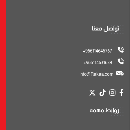
تواصل معنا
966114646767+
966114631639+
info@Rakaa.com
روابط مهمه