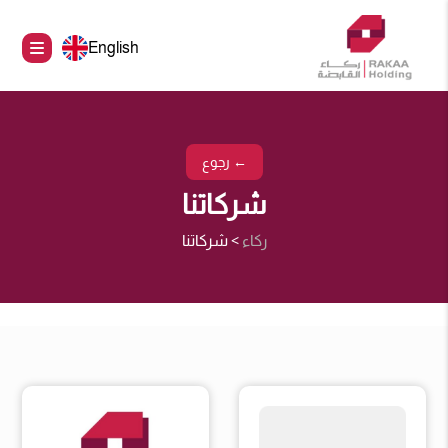
English
← رجوع
شركاتنا
ركاء
>
شركاتنا