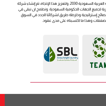
مؤخراً شهد القطاع العسكري في المملكة العربية السعودية اهتماماً كبيراً وتطوراً في اليات العمل والتنظيم، تتوافق مع رؤية المملكة العربية السعودية 2030. ولتعزيز هذا الإتجاه، تم إنشاء شركة
رية لجميع الجهات الحكومية السعودية. ونطمح ان نبقى في
نصائح إستراتيجية وخارطة طريق لشركائنا الجدد في السوق
ز الصفقات وهذا ما اكتسبناه على مدى عقود.