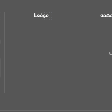
مهمه
موقعنا
ا