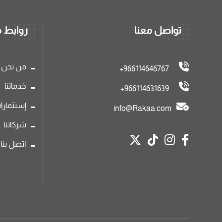
تواصل معنا
روابط 
من نحن
966114646767+
خدماتنا
966114631639+
إستثماراتن
info@Rakaa.com
شركاتنا
اتصل بنا