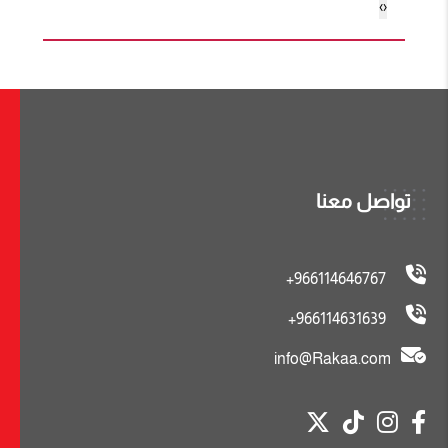
›
‹
تواصل معنا
966114646767+
966114631639+
info@Rakaa.com